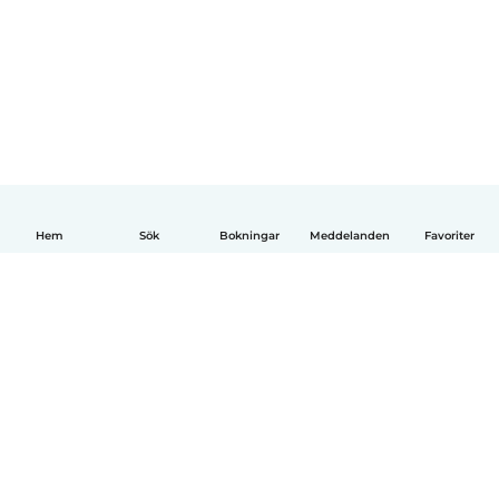
Hem
Sök
Bokningar
Meddelanden
Favoriter
Svenska
Så fungerar det
Hjälp
Villkor & Sekretess
Priser