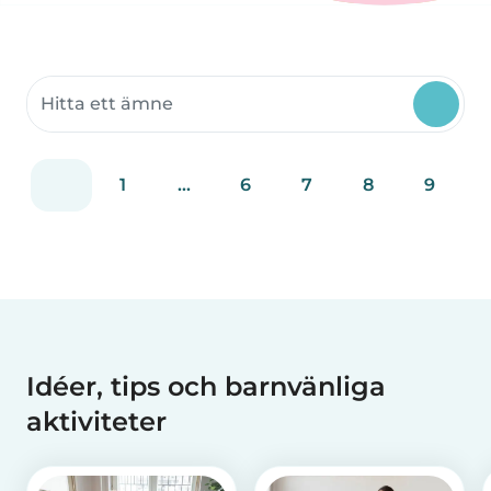
Sök communityteman
1
...
6
7
8
9
Idéer, tips och barnvänliga
aktiviteter