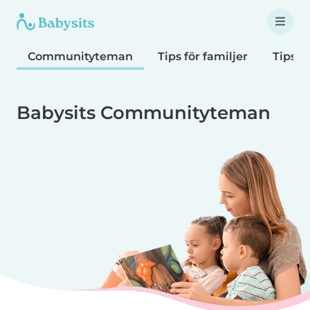
Communityteman
Tips för familjer
Tips f
Babysits Communityteman