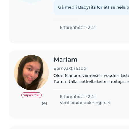
kaikkien kanssa, olen reipas ja ahke
experience babysitting..
Gå med i Babysits för att se hela p
Erfarenhet: > 2 år
Mariam
Barnvakt i Esbo
Olen Mariam, viimeisen vuoden laste
Toimin tällä hetkellä lastenhoitajan 
varhaiskasvatuksessa. Olen luonteeltani rauhallinen,
mutta työssäni olen myös..
Supersitter
Erfarenhet: > 2 år
Verifierade bokningar: 4
(4)