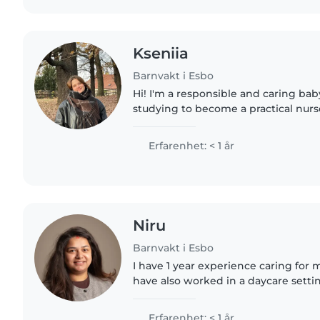
Kseniia
Barnvakt i Esbo
Hi! I'm a responsible and caring baby
studying to become a practical nurs
with babies and toddlers, had schoo
working with..
Erfarenhet: < 1 år
Niru
Barnvakt i Esbo
I have 1 year experience caring for my
have also worked in a daycare settin
and English. I truly enjoy working w
spending..
Erfarenhet: < 1 år