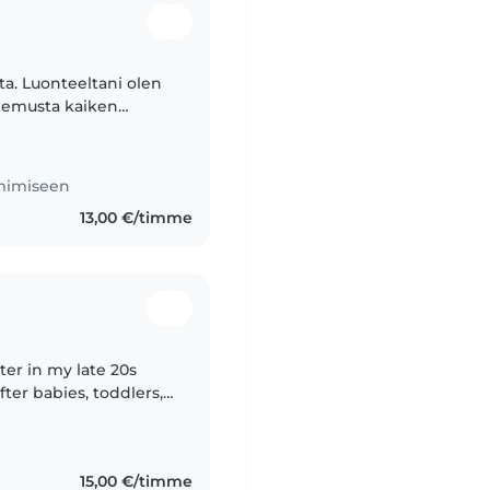
ta. Luonteeltani olen
okemusta kaiken
nen, kärsivällinen ja
imimiseen
13,00 €/timme
ter in my late 20s
fter babies, toddlers,
in Medical Laboratory
15,00 €/timme