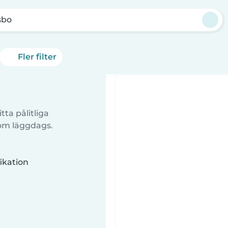
sbo
Fler filter
tta pålitliga
 om läggdags.
ikation