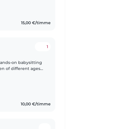
15,00 €/timme
1
hands-on babysitting
en of different ages
ivities. I love
10,00 €/timme