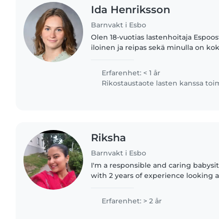
Ida Henriksson
Barnvakt i Esbo
Olen 18-vuotias lastenhoitaja Espoos
iloinen ja reipas sekä minulla on k
ikäisten lasten kanssa. Olen vastuulli
luotettava..
Erfarenhet: < 1 år
Rikostaustaote lasten kanssa to
Riksha
Barnvakt i Esbo
I'm a responsible and caring babysit
with 2 years of experience looking a
and preschoolers. I have a diploma 
Technology..
Erfarenhet: > 2 år