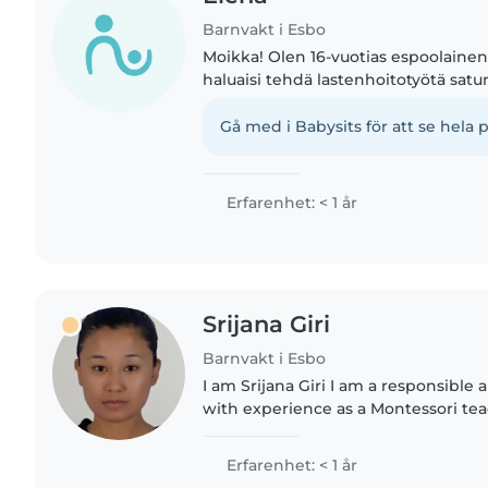
Barnvakt i Esbo
Moikka! Olen 16-vuotias espoolainen 
haluaisi tehdä lastenhoitotyötä satu
ohessa :) Kokemusta lasten kanssa t
on mm. 3 vuotta..
Gå med i Babysits för att se hela p
Erfarenhet: < 1 år
Srijana Giri
Barnvakt i Esbo
I am Srijana Giri I am a responsible 
with experience as a Montessori teac
engaging children in fun and educat
ensuring their..
Erfarenhet: < 1 år