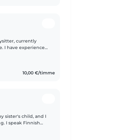
sitter, currently
e. I have experience
l practice in daycare
10,00 €/timme
 sister's child, and I
g. I speak Finnish
ith children and love