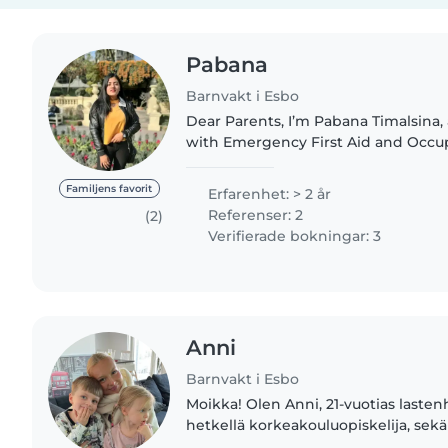
Pabana
Barnvakt i Esbo
Dear Parents, I’m Pabana Timalsina, a certified babysitter
with Emergency First Aid and Occup
Hygiene credentials. With years of e
children with..
Familjens favorit
Erfarenhet: > 2 år
Referenser: 2
(2)
Verifierade bokningar: 3
Anni
Barnvakt i Esbo
Moikka! Olen Anni, 21-vuotias lastenh
hetkellä korkeakouluopiskelija, sek
lastenhoitaja. Olen työskennellyt pä