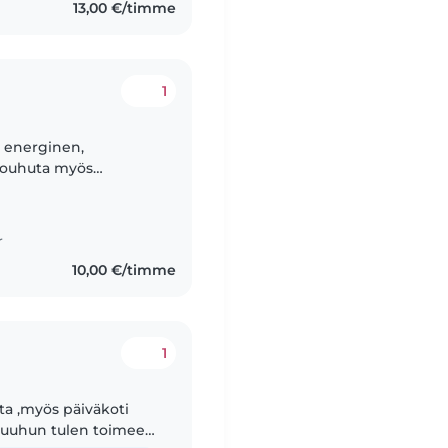
13,00 €/timme
1
 touhuta myös
r
10,00 €/timme
1
ta ,myös päiväkoti
a muuhun tulen toimeen