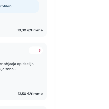
ra. Eng i have
rofilen.
10,00 €/timme
3
nohjaaja opiskelija.
sijaisena
12,50 €/timme