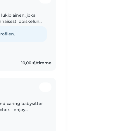
lukiolainen, joka
nnaisesti opiskelun
yöskentelystä minulla
rofilen.
10,00 €/timme
and caring babysitter
her. I enjoy
ional activities while