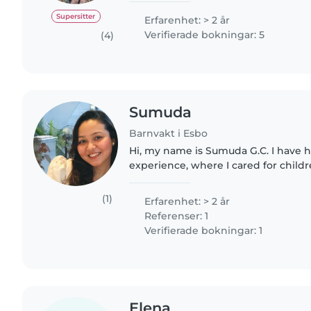
lastenhoitajana, sekä avustajana..
Supersitter
Erfarenhet: > 2 år
Verifierade bokningar: 5
(4)
Sumuda
Barnvakt i Esbo
Hi, my name is Sumuda G.C. I have 
experience, where I cared for childr
and supported them in their daily act
babysitting because..
(1)
Erfarenhet: > 2 år
Referenser: 1
Verifierade bokningar: 1
Elena