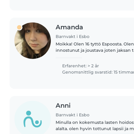
Amanda
Barnvakt i Esbo
Moikka! Olen 16 tyttö Espoosta. Olen energinen,
innostunut ja joustava joten jaksan
energisempien lasten kanssa. Itselläni on nuorempia
sisaruksia joita olen hoitanut...
Erfarenhet: > 2 år
Genomsnittlig svarstid: 15 timma
Anni
Barnvakt i Esbo
Minulla on kokemusta lasten hoidos
alalta. olen hyvin tottunut lapsii j