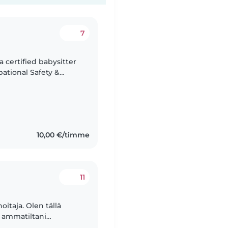
7
ational Safety &
xperience, I provide
10,00 €/timme
11
oitaja. Olen tällä
ä ammatiltani
iväkodissa