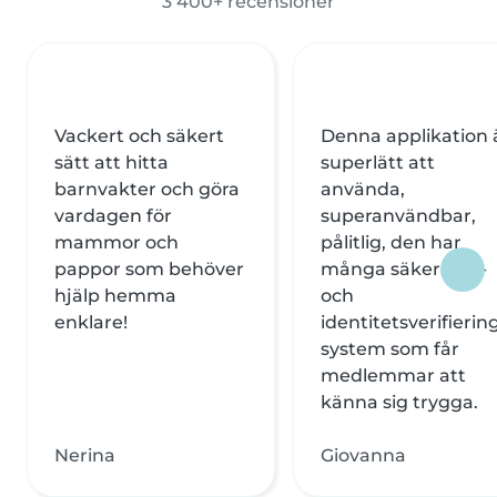
3 400+ recensioner
Vackert och säkert
Denna applikation 
sätt att hitta
superlätt att
barnvakter och göra
använda,
vardagen för
superanvändbar,
mammor och
pålitlig, den har
pappor som behöver
många säkerhets-
hjälp hemma
och
enklare!
identitetsverifierin
system som får
medlemmar att
känna sig trygga.
Nerina
Giovanna