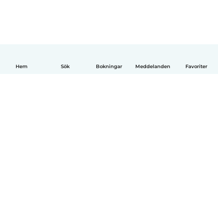
Hem
Sök
Bokningar
Meddelanden
Favoriter
Svenska
Så fungerar det
Hjälp
Villkor & Sekretess
Priser
Företagsinformation
Babysits Företag
Communityregler