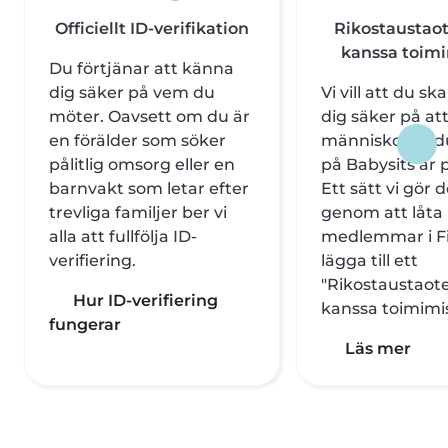
Officiellt ID-verifikation
Rikostaustaot
kanssa toim
Du förtjänar att känna
dig säker på vem du
Vi vill att du s
möter. Oavsett om du är
dig säker på at
en förälder som söker
människorna du
pålitlig omsorg eller en
på Babysits är p
barnvakt som letar efter
Ett sätt vi gör d
trevliga familjer ber vi
genom att låta
alla att fullfölja ID-
medlemmar i F
verifiering.
lägga till ett
"Rikostaustaote
Hur ID-verifiering
kanssa toimimi
fungerar
Läs mer