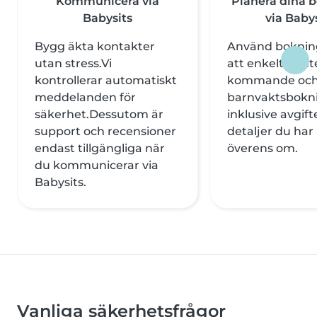
Kommunicera via
Planera dina 
Babysits
via Baby
Bygg äkta kontakter
Använd bokning
utan stress.Vi
att enkelt hant
kontrollerar automatiskt
kommande och 
meddelanden för
barnvaktsbokni
säkerhet.Dessutom är
inklusive avgift
support och recensioner
detaljer du ha
endast tillgängliga när
överens om.
du kommunicerar via
Babysits.
Vanliga säkerhetsfrågor