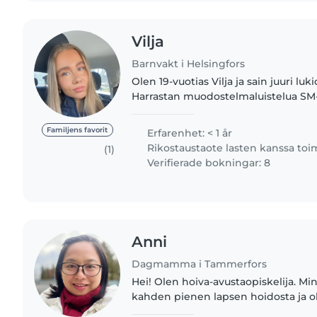
Vilja
Barnvakt i Helsingfors
Olen 19-vuotias Vilja ja sain juuri luk
Harrastan muodostelmaluistelua SM-ta
nyt luistelun ohelle osa-aikaisentyön
positiivinen,..
Familjens favorit
Erfarenhet: < 1 år
Rikostaustaote lasten kanssa to
(1)
Verifierade bokningar: 8
Anni
Dagmamma i Tammerfors
Hei! Olen hoiva-avustaopiskelija. M
kahden pienen lapsen hoidosta ja ol
harjoittelijana päiväkodissa. Olen v