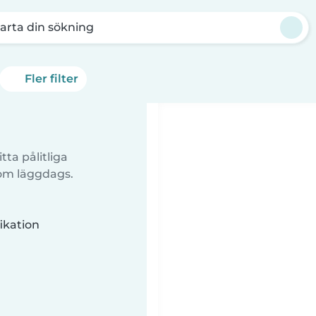
arta din sökning
Fler filter
tta pålitliga
 om läggdags.
ikation