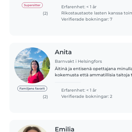
kärsivällinen ja rauhallinen...
Supersitter
Erfarenhet: < 1 år
Rikostaustaote lasten kanssa to
(2)
Verifierade bokningar: 7
Anita
Barnvakt i Helsingfors
Äitinä ja entisenä opettajana minul
kokemusta että ammatillisia taitoja 
lastenhoitoa. Olen kärsivällinen, huo
intohimoinen..
Familjens favorit
Erfarenhet: < 1 år
Verifierade bokningar: 2
(2)
Emilia