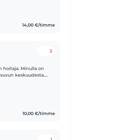
14,00 €/timme
2
 hoitaja. Minulla on
a suvun keskuudesta.
merkiksi toiminut au
10,00 €/timme
1