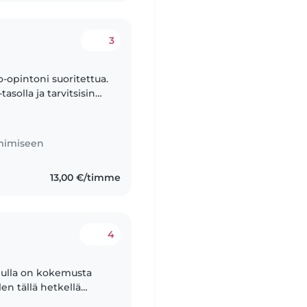
3
io-opintoni suoritettua.
solla ja tarvitsisin
. Olen erittäin
imimiseen
13,00 €/timme
4
inulla on kokemusta
en tällä hetkellä
astuuntuntoinen,