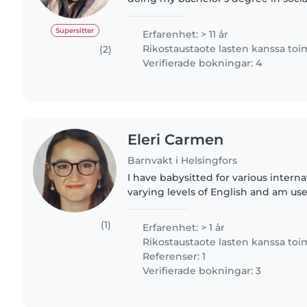
childhood education.I was an early
back in Sri Lanka...
Supersitter
Erfarenhet: > 11 år
Rikostaustaote lasten kanssa to
(2)
Verifierade bokningar: 4
Eleri Carmen
Barnvakt i Helsingfors
I have babysitted for various interna
varying levels of English and am use
English for children who have very 
currently hold..
(1)
Erfarenhet: > 1 år
Rikostaustaote lasten kanssa to
Referenser: 1
Verifierade bokningar: 3