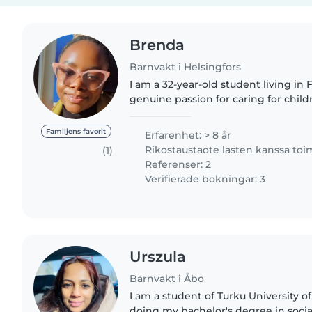
Brenda
Barnvakt i Helsingfors
I am a 32-year-old student living in 
genuine passion for caring for child
childcare began at a young age, hel
siblings, cousins, nieces,..
Familjens favorit
Erfarenhet: > 8 år
Rikostaustaote lasten kanssa to
(1)
Referenser: 2
Verifierade bokningar: 3
Urszula
Barnvakt i Åbo
I am a student of Turku University of
doing my bachelor's degree in socia