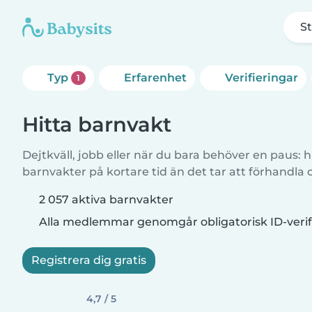
St
Typ
Erfarenhet
Verifieringar
1
Hitta barnvakt
Dejtkväll, jobb eller när du bara behöver en paus: hi
barnvakter på kortare tid än det tar att förhandla
2 057 aktiva barnvakter
Alla medlemmar genomgår obligatorisk ID-verif
Registrera dig gratis
4,7 / 5