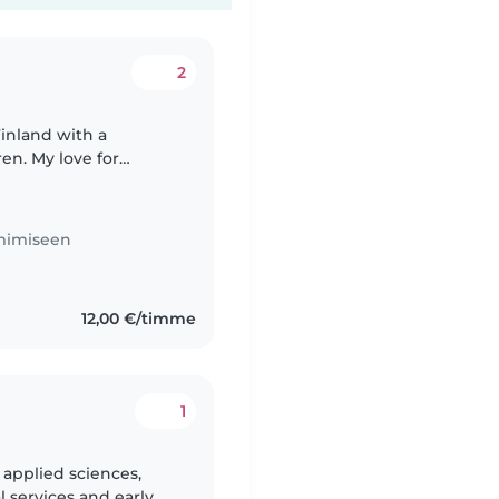
2
Finland with a
ren. My love for
ping to care for my
imimiseen
12,00 €/timme
1
 applied sciences,
l services and early