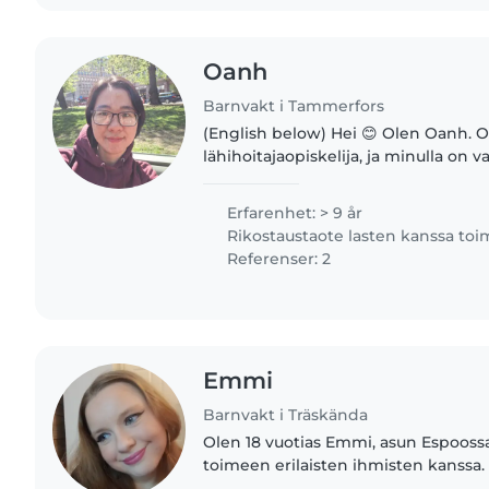
Oanh
Barnvakt i Tammerfors
(English below) Hei 😊 Olen Oanh. 
lähihoitajaopiskelija, ja minulla on 
(ECEC) koulutus sekä kokemusta su
päiväkodista (vapaaehtoistöitä)...
Erfarenhet: > 9 år
Rikostaustaote lasten kanssa to
Referenser: 2
Emmi
Barnvakt i Träskända
Olen 18 vuotias Emmi, asun Espoossa
toimeen erilaisten ihmisten kanssa.
lähestyttävä. Opiskele ensimmäistä vuotta kasvatus ja