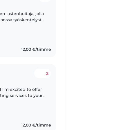
en lastenhoitaja, jolla
anssa työskentelystä.
sassa au pairina,
12,00 €/timme
2
ting services to your
y is always a top
12,00 €/timme