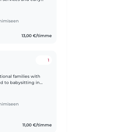
 childhood educator
imimiseen
13,00 €/timme
1
tional families with
d to babysitting in
minimal English. I
imimiseen
11,00 €/timme