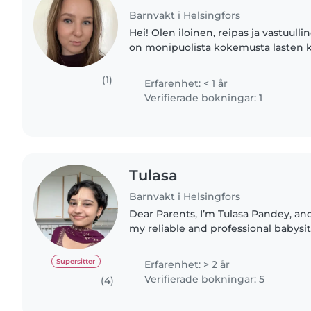
Barnvakt i Helsingfors
Hei! Olen iloinen, reipas ja vastuullin
on monipuolista kokemusta lasten k
Asuin seitsemän kuukauden ajan Sak
missä huolehdin..
(1)
Erfarenhet: < 1 år
Verifierade bokningar: 1
Tulasa
Barnvakt i Helsingfors
Dear Parents, I’m Tulasa Pandey, and I’m excited to offer
my reliable and professional babysit
family. I ensure your children’s safet
priority. I..
Supersitter
Erfarenhet: > 2 år
Verifierade bokningar: 5
(4)