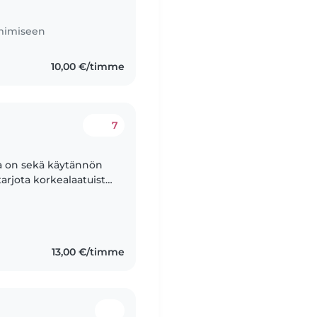
imimiseen
10,00 €/timme
7
la on sekä käytännön
tarjota korkealaatuista
lehtivainen ja
13,00 €/timme