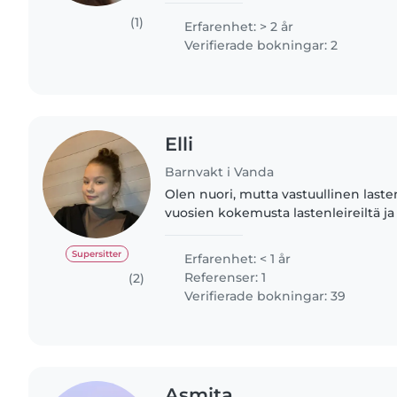
ohjausalan lastenojaaja..
(1)
Erfarenhet: > 2 år
Verifierade bokningar: 2
Elli
Barnvakt i Vanda
Olen nuori, mutta vastuullinen lasten
vuosien kokemusta lastenleireiltä j
Puhun sujuvaa englantia ja olen esi
pairina..
Supersitter
Erfarenhet: < 1 år
Referenser: 1
(2)
Verifierade bokningar: 39
Asmita