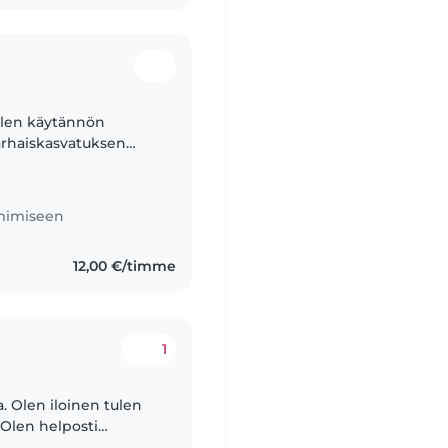
Olen käytännön
varhaiskasvatuksen
omalaisesta
imimiseen
12,00 €/timme
1
. Olen iloinen tulen
 Olen helposti