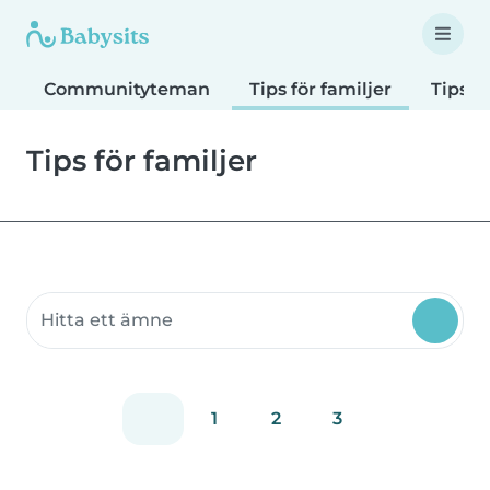
Communityteman
Tips för familjer
Tips f
Tips för familjer
Sök communityteman
1
2
3