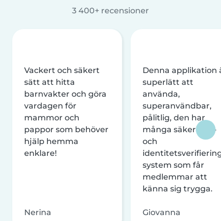
3 400+ recensioner
Vackert och säkert
Denna applikation 
sätt att hitta
superlätt att
barnvakter och göra
använda,
vardagen för
superanvändbar,
mammor och
pålitlig, den har
pappor som behöver
många säkerhets-
hjälp hemma
och
enklare!
identitetsverifierin
system som får
medlemmar att
känna sig trygga.
Nerina
Giovanna