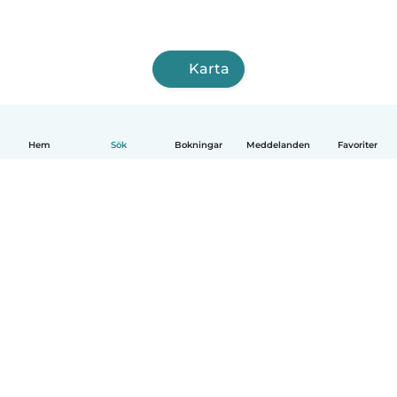
Karta
Hem
Sök
Bokningar
Meddelanden
Favoriter
Svenska
Så fungerar det
Hjälp
Villkor & Sekretess
Priser
Företagsinformation
Babysits Företag
Communityregler