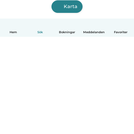
Karta
Hem
Sök
Bokningar
Meddelanden
Favoriter
Svenska
Så fungerar det
Hjälp
Villkor & Sekretess
Priser
Företagsinformation
Babysits Företag
Communityregler