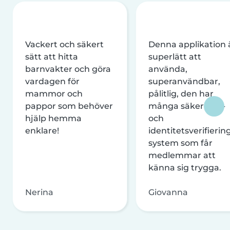
Vackert och säkert
Denna applikation 
sätt att hitta
superlätt att
barnvakter och göra
använda,
vardagen för
superanvändbar,
mammor och
pålitlig, den har
pappor som behöver
många säkerhets-
hjälp hemma
och
enklare!
identitetsverifierin
system som får
medlemmar att
känna sig trygga.
Nerina
Giovanna