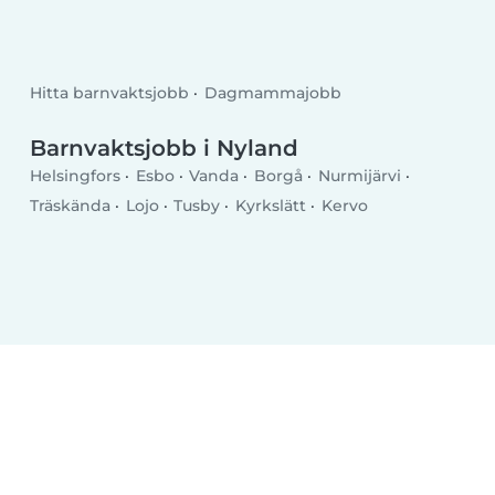
Hitta barnvaktsjobb
Dagmammajobb
Barnvaktsjobb i Nyland
Helsingfors
Esbo
Vanda
Borgå
Nurmijärvi
Träskända
Lojo
Tusby
Kyrkslätt
Kervo