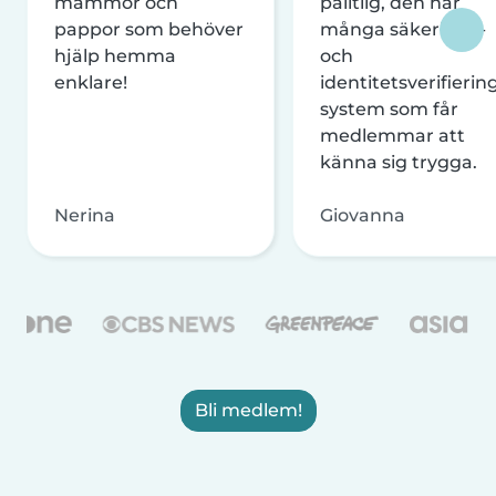
mammor och
pålitlig, den har
pappor som behöver
många säkerhets-
hjälp hemma
och
enklare!
identitetsverifierin
system som får
medlemmar att
känna sig trygga.
Nerina
Giovanna
Bli medlem!