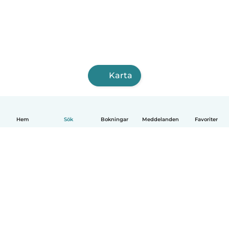
Karta
Hem
Sök
Bokningar
Meddelanden
Favoriter
Svenska
Så fungerar det
Hjälp
Villkor & Sekretess
Priser
Företagsinformation
Babysits Företag