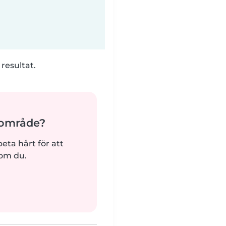
 resultat.
ärområde?
beta hårt för att
som du.