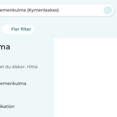
iemenkulma (Kymenlaakso)
Fler filter
lma
t du älskar. Hitta
 Niemenkulma
ikation