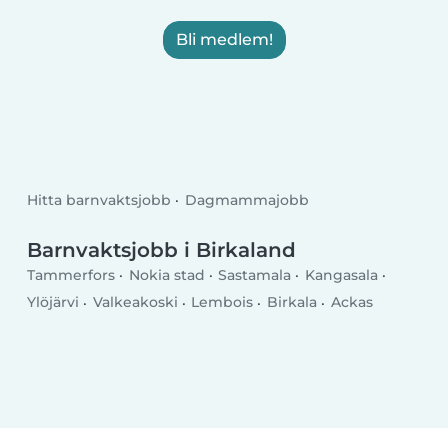
Bli medlem!
Hitta barnvaktsjobb
Dagmammajobb
Barnvaktsjobb i Birkaland
Tammerfors
Nokia stad
Sastamala
Kangasala
Ylöjärvi
Valkeakoski
Lembois
Birkala
Ackas