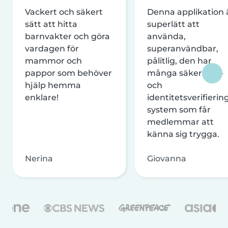
Vackert och säkert
Denna applikation 
sätt att hitta
superlätt att
barnvakter och göra
använda,
vardagen för
superanvändbar,
mammor och
pålitlig, den har
pappor som behöver
många säkerhets-
hjälp hemma
och
enklare!
identitetsverifierin
system som får
medlemmar att
känna sig trygga.
Nerina
Giovanna