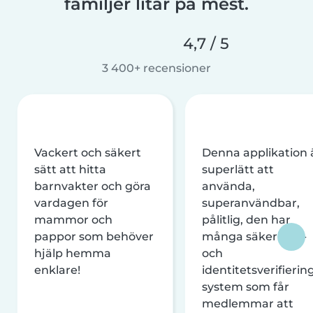
familjer litar på mest.
4,7 / 5
3 400+ recensioner
Vackert och säkert
Denna applikation 
sätt att hitta
superlätt att
barnvakter och göra
använda,
vardagen för
superanvändbar,
mammor och
pålitlig, den har
pappor som behöver
många säkerhets-
hjälp hemma
och
enklare!
identitetsverifierin
system som får
medlemmar att