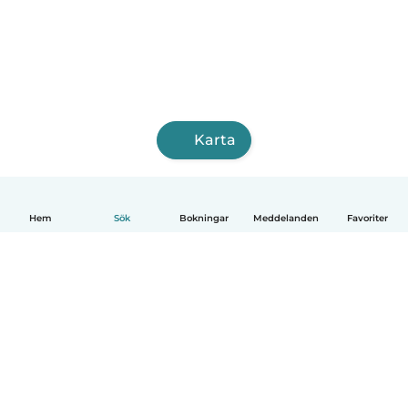
Karta
Hem
Sök
Bokningar
Meddelanden
Favoriter
Svenska
Så fungerar det
Hjälp
Villkor & Sekretess
Priser
Företagsinformation
Babysits Företag