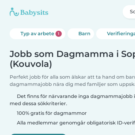
S
Typ av arbete
Barn
Verifiering
1
Jobb som Dagmamma i So
(Kouvola)
Perfekt jobb för alla som älskar att ta hand om b
dagmammajobb nära dig med familjer som uppskat
Det finns för närvarande inga dagmammajobb i
med dessa sökkriterier.
100% gratis för dagmammor
Alla medlemmar genomgår obligatorisk ID-verif