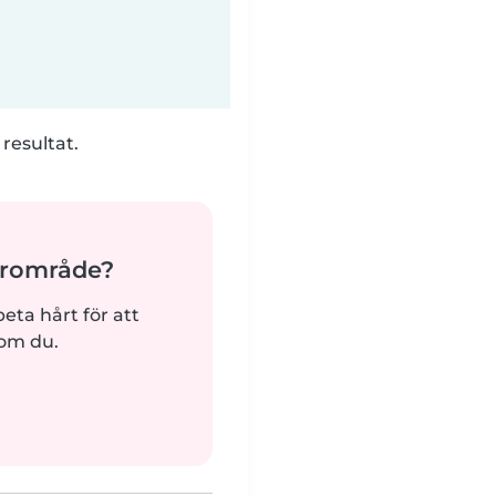
 resultat.
ärområde?
beta hårt för att
som du.