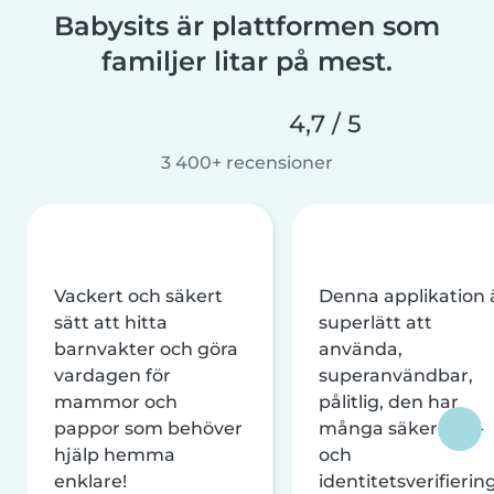
Babysits är plattformen som
familjer litar på mest.
4,7 / 5
3 400+ recensioner
Vackert och säkert
Denna applikation 
sätt att hitta
superlätt att
barnvakter och göra
använda,
vardagen för
superanvändbar,
mammor och
pålitlig, den har
pappor som behöver
många säkerhets-
hjälp hemma
och
enklare!
identitetsverifierin