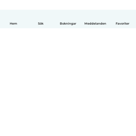
Hem
Sök
Bokningar
Meddelanden
Favoriter
Svenska
Så fungerar det
Hjälp
Villkor & Sekretess
Priser
Företagsinformation
Babysits Företag
Communityregler