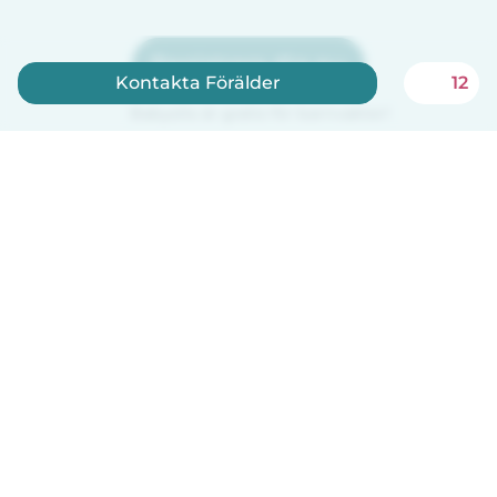
Registrera dig nu
Kontakta Förälder
12
Babysits är gratis för barnvakter!
Svenska
Så fungerar det
Hjälp
Villkor & Sekretess
Priser
Företagsinformation
Babysits Företag
Communityregler