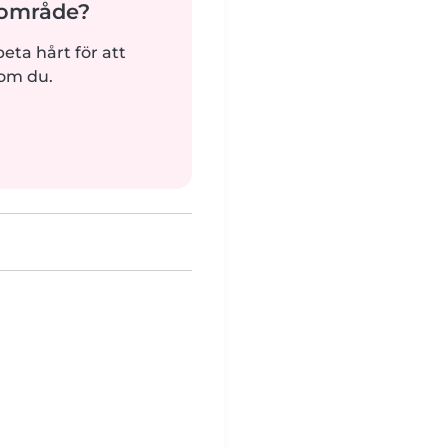
ärområde?
beta hårt för att
som du.