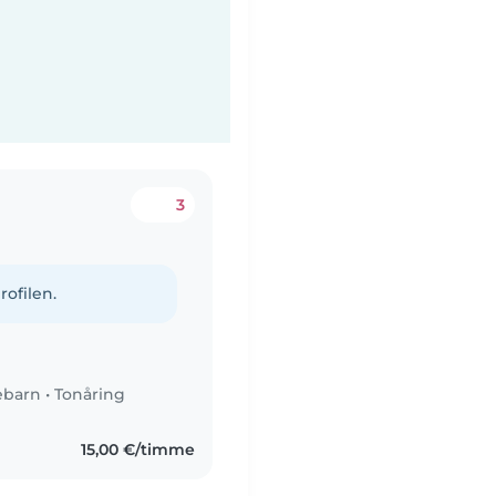
3
rofilen.
ebarn
•
Tonåring
15,00 €/timme