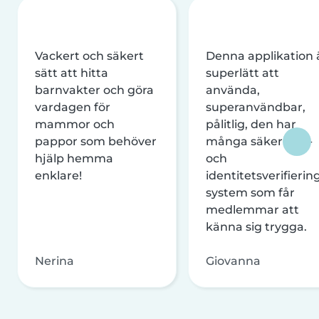
Vackert och säkert
Denna applikation 
sätt att hitta
superlätt att
barnvakter och göra
använda,
vardagen för
superanvändbar,
mammor och
pålitlig, den har
pappor som behöver
många säkerhets-
hjälp hemma
och
enklare!
identitetsverifierin
system som får
medlemmar att
känna sig trygga.
Nerina
Giovanna