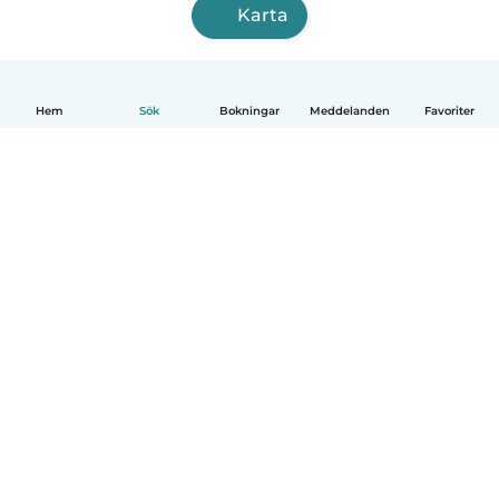
Karta
Hem
Sök
Bokningar
Meddelanden
Favoriter
Svenska
Så fungerar det
Hjälp
Villkor & Sekretess
Priser
Företagsinformation
Babysits Företag
Communityregler