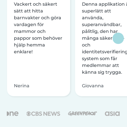
Vackert och säkert
Denna applikation 
sätt att hitta
superlätt att
barnvakter och göra
använda,
vardagen för
superanvändbar,
mammor och
pålitlig, den har
pappor som behöver
många säkerhets-
hjälp hemma
och
enklare!
identitetsverifierin
system som får
medlemmar att
känna sig trygga.
Nerina
Giovanna