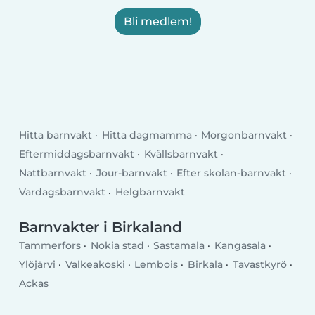
Bli medlem!
Hitta barnvakt
Hitta dagmamma
Morgonbarnvakt
Eftermiddagsbarnvakt
Kvällsbarnvakt
Nattbarnvakt
Jour-barnvakt
Efter skolan-barnvakt
Vardagsbarnvakt
Helgbarnvakt
Barnvakter i Birkaland
Tammerfors
Nokia stad
Sastamala
Kangasala
Ylöjärvi
Valkeakoski
Lembois
Birkala
Tavastkyrö
Ackas