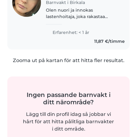
Barnvakt i Birkala
Olen nuori ja innokas
lastenhoitaja, joka rakastaa
luovaa toimintaa ja pelaamista.
Käyn tällä hetkellä lukiota, joten
Erfarenhet: < 1 år
iltaisin ja viikonloppuisin (välillä
11,87 €/timme
myös iltapäivisin) työskentely..
Zooma ut på kartan för att hitta fler resultat.
Ingen passande barnvakt i
ditt närområde?
Lägg till din profil idag så jobbar vi
hårt för att hitta pålitliga barnvakter
i ditt område.