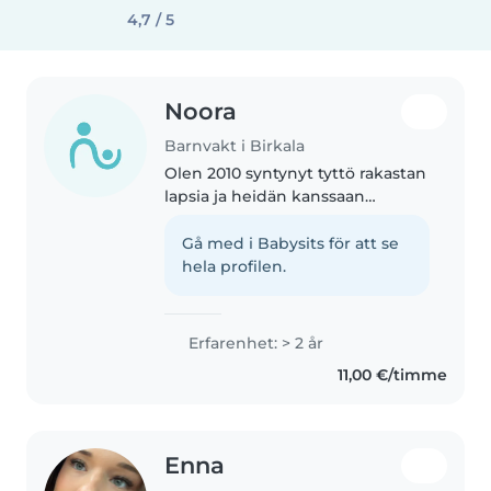
4,7 / 5
Noora
Barnvakt i Birkala
Olen 2010 syntynyt tyttö rakastan
lapsia ja heidän kanssaan
touhuilua haluan että jokainen
lapsi tulee kanssani nähdyksi ja
Gå med i Babysits för att se
haluan olla jokaiselle lapselle
hela profilen.
oikeasti läsnä olen vastuullinen,..
Erfarenhet: > 2 år
11,00 €/timme
Enna