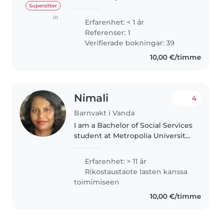
kokemusta lastenleireiltä ja
Supersitter
suvun keskuudesta. Puhun
(2)
Erfarenhet: < 1 år
sujuvaa englantia ja olen
Referenser: 1
esimerkiksi toiminut au pairina..
Verifierade bokningar: 39
10,00 €/timme
Nimali
4
Barnvakt i Vanda
I am a Bachelor of Social Services
student at Metropolia University,
specializing in Early Childhood
Education and Care. During my
Erfarenhet: > 11 år
studies, I have gained
Rikostaustaote lasten kanssa
experience working with
toimimiseen
children..
10,00 €/timme