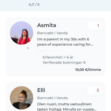
4,7 / 5
Asmita
1
Barnvakt i Vanda
I'm a parent in my 30s with 6
years of experience caring for
(1)
children of all ages. I'm
comfortable with pets, cooking,
Erfarenhet: > 6 år
chores, and helping with
Verifierade bokningar: 6
homework. I speak English,
10,00 €/timme
Hindi, and..
Elli
2
Barnvakt i Vanda
Olen nuori, mutta vastuullinen
lasten hoitaja. Minulla on vuosien