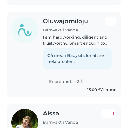
Oluwajomiloju
Barnvakt i Vanda
I am hardworking, diligent and
trustworthy. Smart enough to
look after maximum two kids
and I am really a pet person
Gå med i Babysits för att se
especially cats.
hela profilen.
Erfarenhet: > 2 år
13,00 €/timme
Aissa
1
Barnvakt i Vanda