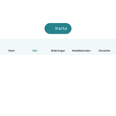
Karta
Hem
Sök
Bokningar
Meddelanden
Favoriter
Svenska
Så fungerar det
Hjälp
Villkor & Sekretess
Priser
Företagsinformation
Babysits Företag
Communityregler