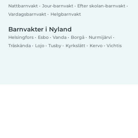
Nattbarnvakt
Jour-barnvakt
Efter skolan-barnvakt
Vardagsbarnvakt
Helgbarnvakt
Barnvakter i Nyland
Helsingfors
Esbo
Vanda
Borgå
Nurmijärvi
Träskända
Lojo
Tusby
Kyrkslätt
Kervo
Vichtis