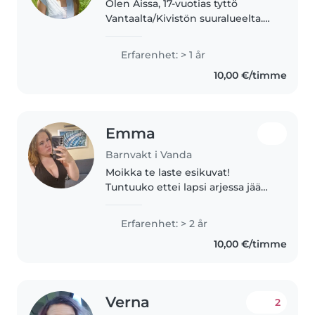
Olen Aissa, 17-vuotias tyttö
Vantaalta/Kivistön suuralueelta.
Käyn tällä hetkellä lukiota. Olin
viime lukuvuoden vaihto-
Erfarenhet: > 1 år
oppilaana USA:ssa, mutta ennen
10,00 €/timme
sitä pidin kerhoa 6-12 vuotiaille..
Emma
Barnvakt i Vanda
Moikka te laste esikuvat!
Tuntuuko ettei lapsi arjessa jää
tarpeeksi aikaa, sille kultaiselle
vapaa-ajalle? Ei hätää voisin olla
Erfarenhet: > 2 år
apunanne!😊 Moikka te laste
10,00 €/timme
esikuvat! Tuntuuko ettei..
Verna
2