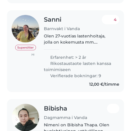
Sanni
4
Barnvakt i Vanda
Olen 27-vuotias lastenhoitaja,
jolla on kokemusta mm.
taaperoiden ja esikouluikäisten
Supersitter
lasten hoitamisesta. Äidinkieleni
(4)
Erfarenhet: > 2 år
on suomi ja lisäksi puhun myös
Rikostaustaote lasten kanssa
englantia ja vähän ruotsia. Olen..
toimimiseen
Verifierade bokningar: 9
12,00 €/timme
Bibisha
Dagmamma i Vanda
Nimeni on Bibisha Thapa. Olen
huolehtivainen, ystävällinen,