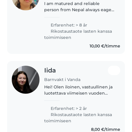
I am matured and reliable
person from Nepal always eager
to work among the children as
my whole professional life I
Erfarenhet: > 8 år
worked in a school for 15 years
Rikostaustaote lasten kanssa
and also worked as nanny for 8
toimimiseen
years..
10,00 €/timme
Iida
Barnvakt i Vanda
Hei! Olen iloinen, vastuullinen ja
luotettava viimeisen vuoden
lähihoitajaopiskelija. Minulla on
monipuolista kokemusta lasten
Erfarenhet: > 2 år
kanssa työskentelystä kolmessa
Rikostaustaote lasten kanssa
päiväkodissa, yhdessä..
toimimiseen
8,00 €/timme