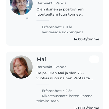
Barnvakt i Vanda
Olen iloinen ja positiivinen
luonteeltani tuun toimee
(1)
erilaisten ihmisten kanssa
Kokemusta on erilaisista lapsista
Erfarenhet: > 11 år
ja ikäisistä. Lasten kanssa voin
Verifierade bokningar: 1
tehdä monipuolisesti asioita
14,00 €/timme
Kotityöt..
Mai
Barnvakt i Vanda
Heips! Olen Mai ja olen 25 -
vuotias nuori nainen Vantaalta.
Opiskelen Helsingin yliopistossa
Varhaiskasvatuksen opettajaksi.
Erfarenhet: > 2 år
(english introduction under
Rikostaustaote lasten kanssa
finnish) Hieman taustaani..
toimimiseen
12,00 €/timme