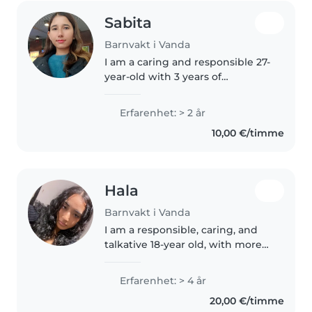
Sabita
Barnvakt i Vanda
I am a caring and responsible 27-
year-old with 3 years of
experience caring for
preschoolers, grade schoolers,
Erfarenhet: > 2 år
and toddlers. I am fluent in
10,00 €/timme
English and have A2-level
Finnish, which..
Hala
Barnvakt i Vanda
I am a responsible, caring, and
talkative 18-year old, with more
than 4 years of experience with
baby’s and toddlers due to the
Erfarenhet: > 4 år
fact that i have 7 little siblings of
20,00 €/timme
my own including..