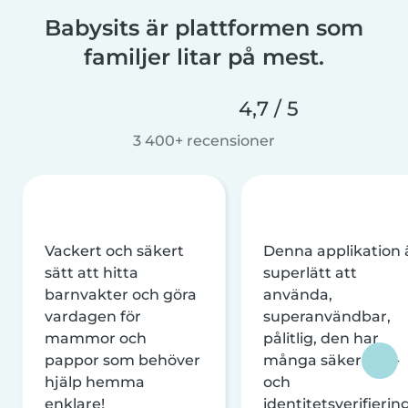
Babysits är plattformen som
familjer litar på mest.
4,7 / 5
3 400+ recensioner
Vackert och säkert
Denna applikation 
sätt att hitta
superlätt att
barnvakter och göra
använda,
vardagen för
superanvändbar,
mammor och
pålitlig, den har
pappor som behöver
många säkerhets-
hjälp hemma
och
enklare!
identitetsverifierin