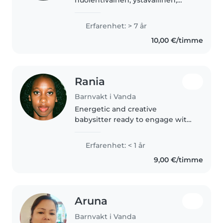
iloinen ja vastuullinen ihminen.
Pidän lasten kanssa
Erfarenhet: > 7 år
työskentelystä ja haluan tukea
10,00 €/timme
heidän oppimistaan ja
kehitystään erilaisten..
Rania
Barnvakt i Vanda
Energetic and creative
babysitter ready to engage with
playful learning! I enjoy games,
music, and crafts to bring smiles
Erfarenhet: < 1 år
to kids. Skilled in cooking and
9,00 €/timme
light chores, with homework..
Aruna
Barnvakt i Vanda