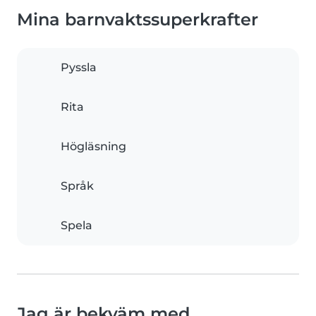
Mina barnvaktssuperkrafter
Pyssla
Rita
Högläsning
Språk
Spela
Jag är bekväm med