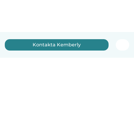
Kontakta Kemberly
Svenska
Så fungerar det
Hjälp
Villkor & Sekretess
Priser
Företagsinformation
Babysits Företag