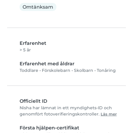
Omtänksam
Erfarenhet
> 5 år
Erfarenhet med åldrar
Toddlare
•
Förskolebarn
•
Skolbarn
•
Tonåring
Officiellt ID
Nisha har lämnat in ett myndighets-ID och
genomfört fotoverifieringskontroller.
Läs mer
Första hjälpen-certifikat