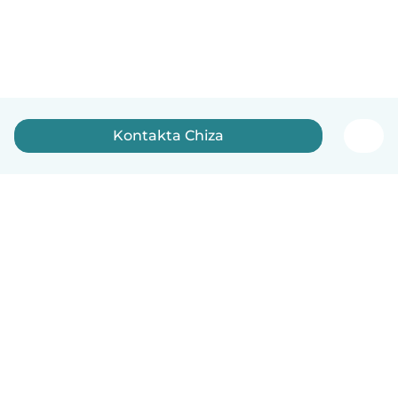
Kontakta Chiza
Svenska
Så fungerar det
Hjälp
Villkor & Sekretess
Priser
Företagsinformation
Babysits Företag