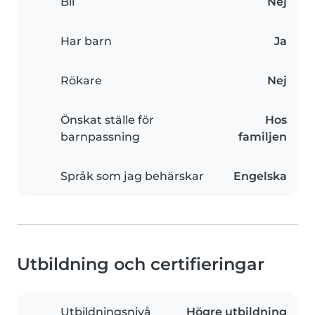
Bil
Nej
Har barn
Ja
Rökare
Nej
Önskat ställe för
Hos
barnpassning
familjen
Språk som jag behärskar
Engelska
Utbildning och certifieringar
Utbildningsnivå
Högre utbildning