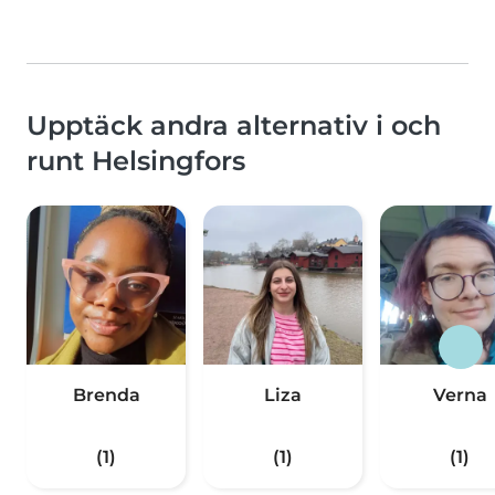
Upptäck andra alternativ i och
runt Helsingfors
Brenda
Liza
Verna
(1)
(1)
(1)