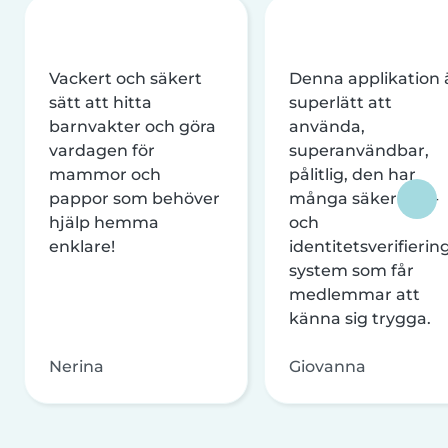
Vackert och säkert
Denna applikation 
sätt att hitta
superlätt att
barnvakter och göra
använda,
vardagen för
superanvändbar,
mammor och
pålitlig, den har
pappor som behöver
många säkerhets-
hjälp hemma
och
enklare!
identitetsverifierin
system som får
medlemmar att
känna sig trygga.
Nerina
Giovanna