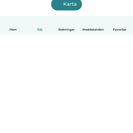
Karta
Hem
Sök
Bokningar
Meddelanden
Favoriter
Svenska
Så fungerar det
Hjälp
Villkor & Sekretess
Priser
Företagsinformation
Babysits Företag
Communityregler