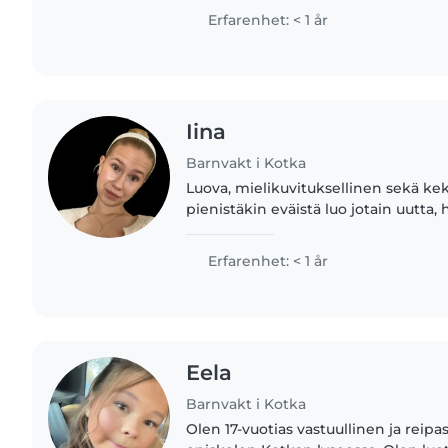
nursing studies..
Erfarenhet: < 1 år
Iina
Barnvakt i Kotka
Luova, mielikuvituksellinen sekä kek
pienistäkin eväistä luo jotain uutta,
mielenkiintoista sekä kehittävää. O
musiikkitaustaa niin jalkapallon,..
Erfarenhet: < 1 år
Eela
Barnvakt i Kotka
Olen 17-vuotias vastuullinen ja reipa