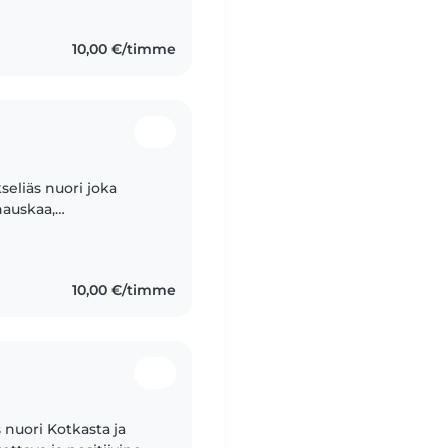
10,00 €/timme
seliäs nuori joka
 hauskaa,
mistan urheilu sekä
10,00 €/timme
s nuori Kotkasta ja