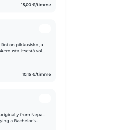
15,00 €/timme
elläni on pikkusisko ja
kokemusta. Itsestä voin
ttä lasten kanssa
10,15 €/timme
riginally from Nepal.
dying a Bachelor's
 a background in