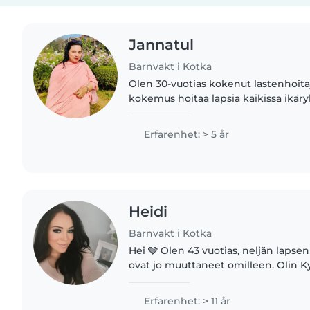
Jannatul
Barnvakt i Kotka
Olen 30-vuotias kokenut lastenhoitaj
kokemus hoitaa lapsia kaikissa ikäry
teini-ikäisiin. Olen vastuullinen, hau
hoitaja,..
Erfarenhet: > 5 år
Heidi
Barnvakt i Kotka
Hei 🩶 Olen 43 vuotias, neljän lapsen 
ovat jo muuttaneet omilleen. Olin
sairaalassa, erikoissairaanhoitajana y
erikoisalan asiantuntija...
Erfarenhet: > 11 år