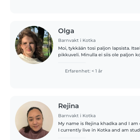
Olga
Barnvakt i Kotka
Moi, tykkään tosi paljon lapsista. Its
pikkuveli. Minulla ei siis ole paljon 
sanoa että olen rauhallinen luulen e
pitää..
Erfarenhet: < 1 år
Rejina
Barnvakt i Kotka
My name is Rejina khadka and I am o
I currently live in Kotka and am stu
degree in Nursing here. I also have