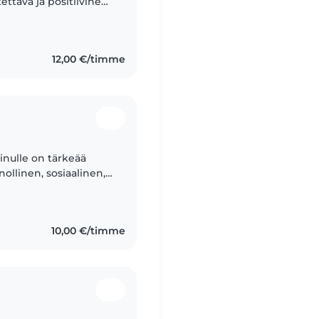
ttava ja positiivinen,
van ilmapiirin
12,00 €/timme
Minulle on tärkeää
nnollinen, sosiaalinen,
nnokas. Luonteeni
10,00 €/timme