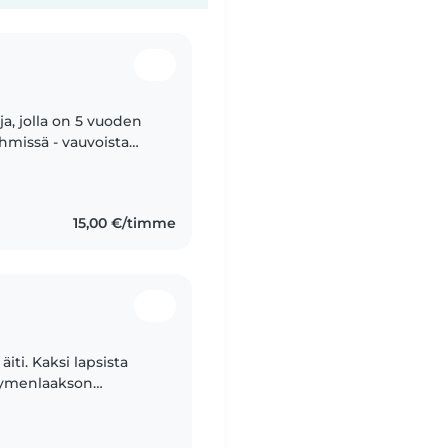
a, jolla on 5 vuoden
hmissä - vauvoista
ska ja kärsivällinen
15,00 €/timme
äiti. Kaksi lapsista
 Kymenlaakson
li 12 vuotta ja monen