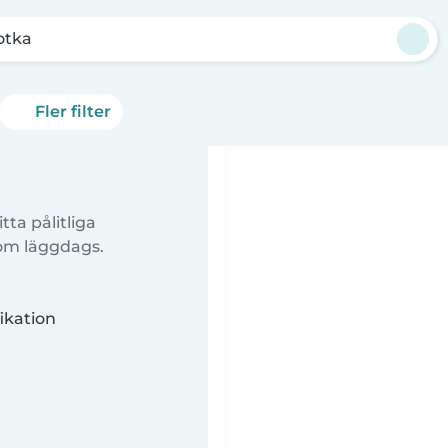
otka
Fler filter
tta pålitliga
 om läggdags.
ikation