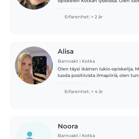
opiskelen Kotkan lyseossa. Olen luote
ja pidän tärkeänä hyvän ja kannusta
luomisen. Minulla..
Erfarenhet: > 2 år
Alisa
Barnvakt i Kotka
Olen täysi ikäinen lukio-opiskelija. 
luoda positiivista ilmapiiriä, olen tu
kaikkien kanssa toimeentuleva ja i
mahdollistaa minua..
Erfarenhet: > 4 år
Noora
Barnvakt i Kotka