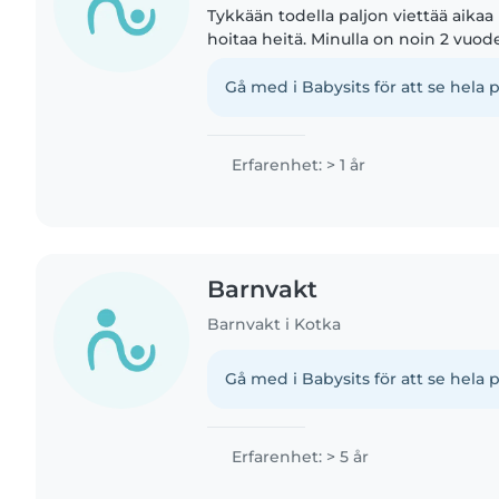
Tykkään todella paljon viettää aikaa 
hoitaa heitä. Minulla on noin 2 vu
serkuistani ja päiväkoti tetistä. Olen
paljon erilaista tekemistä...
Gå med i Babysits för att se hela p
Erfarenhet: > 1 år
Barnvakt
Barnvakt i Kotka
Gå med i Babysits för att se hela p
Erfarenhet: > 5 år