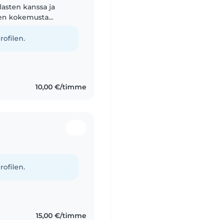
lasten kanssa ja
oden kokemusta
 puhelias ja keksin
rofilen.
10,00 €/timme
rofilen.
15,00 €/timme