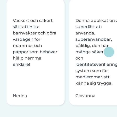
Vackert och säkert
Denna applikation 
sätt att hitta
superlätt att
barnvakter och göra
använda,
vardagen för
superanvändbar,
mammor och
pålitlig, den har
pappor som behöver
många säkerhets-
hjälp hemma
och
enklare!
identitetsverifierin
system som får
medlemmar att
känna sig trygga.
Nerina
Giovanna