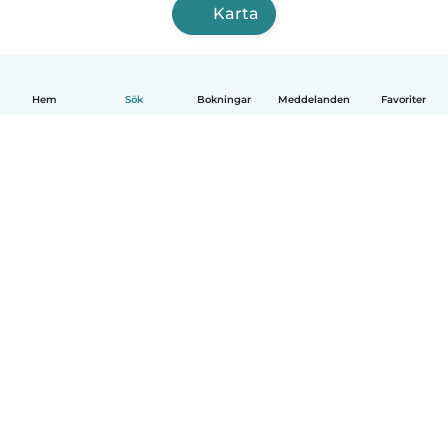
Karta
Hem
Sök
Bokningar
Meddelanden
Favoriter
Svenska
Så fungerar det
Hjälp
Villkor & Sekretess
Priser
Företagsinformation
Babysits Företag
Communityregler