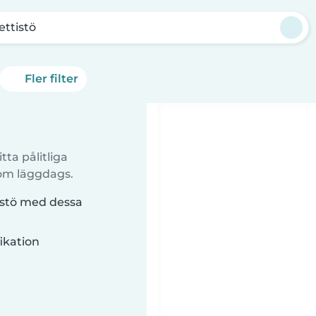
ettistö
Fler filter
tta pålitliga
 om läggdags.
tistö med dessa
ikation