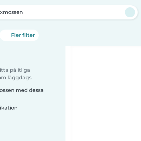
ixmossen
Fler filter
tta pålitliga
 om läggdags.
xmossen med dessa
ikation