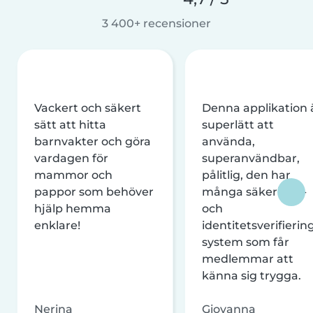
3 400+ recensioner
Vackert och säkert
Denna applikation 
sätt att hitta
superlätt att
barnvakter och göra
använda,
vardagen för
superanvändbar,
mammor och
pålitlig, den har
pappor som behöver
många säkerhets-
hjälp hemma
och
enklare!
identitetsverifierin
system som får
medlemmar att
känna sig trygga.
Nerina
Giovanna