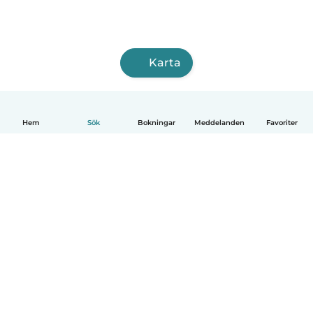
Karta
Hem
Sök
Bokningar
Meddelanden
Favoriter
Svenska
Så fungerar det
Hjälp
Villkor & Sekretess
Priser
Företagsinformation
Babysits Företag
Communityregler