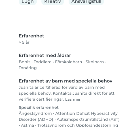
Lugn
Kreativ
Ansvarigsfull
Erfarenhet
> 5 år
Erfarenhet med åldrar
Bebis
•
Toddlare
•
Förskolebarn
•
Skolbarn
•
Tonåring
Erfarenhet av barn med speciella behov
Juanita är certifierad för vård av barn med
speciella behov. Kontakta Juanita direkt för att
verifiera certifieringar.
Läs mer
Specifik erfarenhet
Ångestsyndrom
•
Attention Deficit Hyperactivity
Disorder (ADHD)
•
Autismspektrumtillstånd (AST)
•
Astma
•
Trotssyndrom och Uppförandestörning