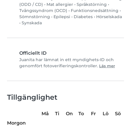
(ODD / CD)
•
Mat allergier
•
Språkstörning
•
Tvångssyndrom (OCD)
•
Funktionsnedsättning
•
Sömnstörning
•
Epilepsi
•
Diabetes
•
Hörselskada
•
Synskada
Officiellt ID
Juanita har lämnat in ett myndighets-ID och
genomfört fotoverifieringskontroller.
Läs mer
Tillgänglighet
Må
Ti
On
To
Fr
Lö
Sö
Morgon