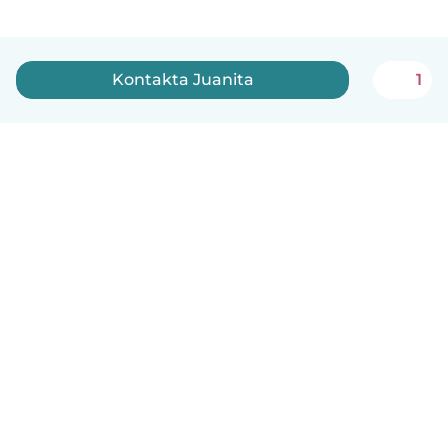
Kontakta Juanita
1
Svenska
Så fungerar det
Hjälp
Villkor & Sekretess
Priser
Företagsinformation
Babysits Företag
Communityregler