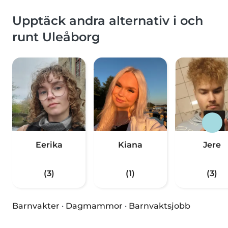
Upptäck andra alternativ i och
runt Uleåborg
Eerika
Kiana
Jere
(3)
(1)
(3)
Barnvakter
·
Dagmammor
·
Barnvaktsjobb