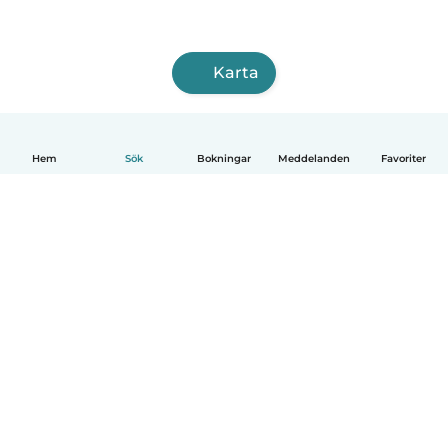
Karta
Hem
Sök
Bokningar
Meddelanden
Favoriter
Svenska
Så fungerar det
Hjälp
Villkor & Sekretess
Priser
Företagsinformation
Babysits Företag
Communityregler