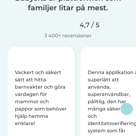
familjer litar på mest.
4,7 / 5
3 400+ recensioner
Vackert och säkert
Denna applikation 
sätt att hitta
superlätt att
barnvakter och göra
använda,
vardagen för
superanvändbar,
mammor och
pålitlig, den har
pappor som behöver
många säkerhets-
hjälp hemma
och
enklare!
identitetsverifierin
system som får