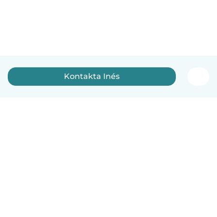
Kontakta Inés
Svenska
Så fungerar det
Hjälp
Villkor & Sekretess
Priser
Företagsinformation
Babysits Företag